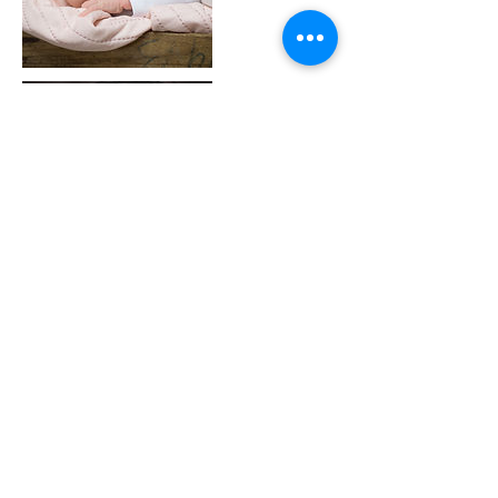
Kontaktangaben
Sonnenwiechser Straße 1, Bruckmühl,
Germany