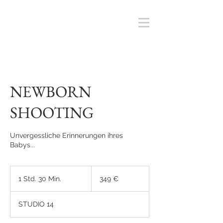
NEWBORN
SHOOTING
Unvergessliche Erinnerungen ihres
Babys...
349
Euro
1 Std. 30 Min.
1
349 €
S
t
STUDIO 14
d
3